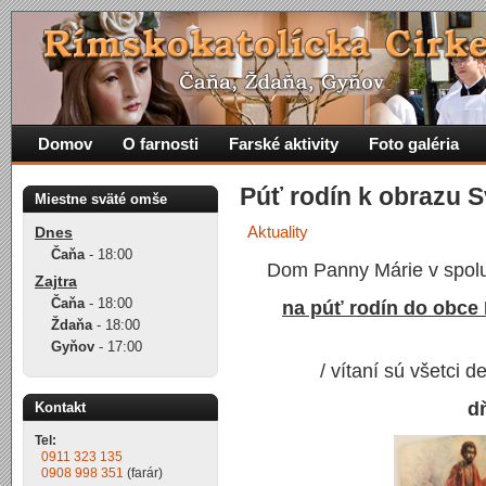
Domov
O farnosti
Farské aktivity
Foto galéria
Púť rodín k obrazu S
Miestne sväté omše
Aktuality
Dnes
Čaňa
-
18:00
Dom Panny Márie v spolu
Zajtra
Čaňa
-
18:00
na púť rodín do obce 
Ždaňa
-
18:00
Gyňov
-
17:00
/ vítaní sú všetci d
d
Kontakt
Tel:
0911 323 135
0908 998 351
(farár)