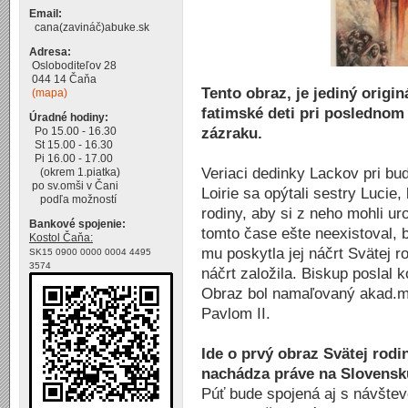
Email:
cana(zavináč)abuke.sk
Adresa:
Osloboditeľov 28
044 14 Čaňa
Tento obraz, je jediný origin
(mapa)
fatimské deti pri poslednom
Úradné hodiny:
zázraku.
Po 15.00 - 16.30
St 15.00 - 16.30
Pi 16.00 - 17.00
Veriaci dedinky Lackov pri bu
(okrem 1.piatka)
po sv.omši v Čani
Loirie sa opýtali sestry Lucie
podľa možností
rodiny, aby si z neho mohli ur
Bankové spojenie:
tomto čase ešte neexistoval, b
Kostol Čaňa:
mu poskytla jej náčrt Svätej ro
SK15 0900 0000 0004 4495
3574
náčrt založila. Biskup poslal 
Obraz bol namaľovaný akad.
Pavlom II.
Ide o prvý obraz Svätej rodi
nachádza práve na Slovensk
Púť bude spojená aj s návšte