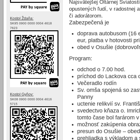
Najsvätejšej Oltárnej Sviatost
opustených ľudí, v radostnej 
či adorátorom.
Kostol Ždaňa:
Zabezpečená je
SK95 0900 0000 0004 4618
7623
doprava autobusom (16 e
eur, platba v hotovosti pr
obed v Osušie (dobrovoľ
Program:
odchod o 7.00 hod.
príchod do Lackova cca 
Večeradlo rodín
Sv. omša spojená so za
Kostol Gyňov:
Panny
SK08 0900 0000 0004 4616
uctenie relikvií sv. Frant
5715
svedectvo kňaza o. Imric
tomto čase bol farárom v
možnosť zakúpenia obraz
presun do Osušie – obe
prehliadka s výkladom 