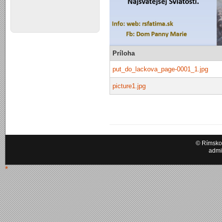
Príloha
put_do_lackova_page-0001_1.jpg
picture1.jpg
© Rímskok
admi
*