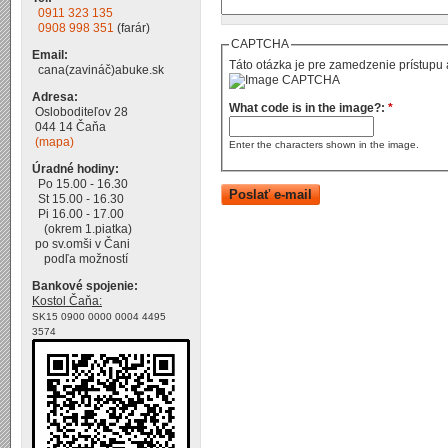
0911 323 135
0908 998 351
(farár)
CAPTCHA
Email:
Táto otázka je pre zamedzenie prístupu 
cana(zavináč)abuke.sk
Adresa:
What code is in the image?:
*
Osloboditeľov 28
044 14 Čaňa
(mapa)
Enter the characters shown in the image.
Úradné hodiny:
Po 15.00 - 16.30
St 15.00 - 16.30
Pi 16.00 - 17.00
(okrem 1.piatka)
po sv.omši v Čani
podľa možností
Bankové spojenie:
Kostol Čaňa:
SK15 0900 0000 0004 4495
3574