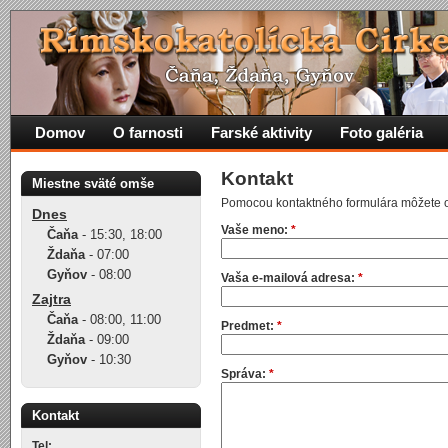
Domov
O farnosti
Farské aktivity
Foto galéria
Kontakt
Miestne sväté omše
Pomocou kontaktného formulára môžete od
Dnes
Vaše meno:
*
Čaňa
-
15:30
,
18:00
Ždaňa
-
07:00
Gyňov
-
08:00
Vaša e-mailová adresa:
*
Zajtra
Čaňa
-
08:00
,
11:00
Predmet:
*
Ždaňa
-
09:00
Gyňov
-
10:30
Správa:
*
Kontakt
Tel: