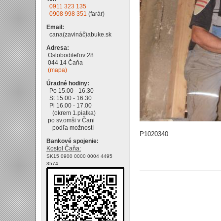
0911 323 135
0908 998 351
(farár)
Email:
cana(zavináč)abuke.sk
Adresa:
Osloboditeľov 28
044 14 Čaňa
(mapa)
Úradné hodiny:
Po 15.00 - 16.30
St 15.00 - 16.30
Pi 16.00 - 17.00
(okrem 1.piatka)
po sv.omši v Čani
podľa možností
P1020340
Bankové spojenie:
Kostol Čaňa:
SK15 0900 0000 0004 4495
3574