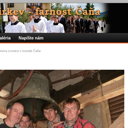
aléria
Napíšte nám
nova zvonice v kostole Čaňa