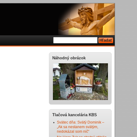
Náhodný obrázok
Tlačová kancelária KBS
Svätec dňa: Svätý Dominik –
„Ak sa nestanem svätým,
nedokázal som nič“