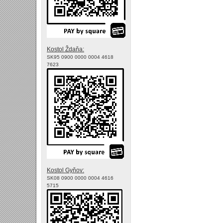
Kostol Ždaňa:
SK95 0900 0000 0004 4618
7623
Kostol Gyňov:
SK08 0900 0000 0004 4616
5715