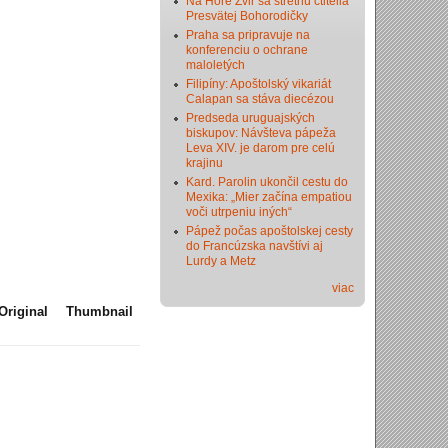
Na Hore Zvir sa stretnú ctitelia
Presvätej Bohorodičky
Praha sa pripravuje na
konferenciu o ochrane
maloletých
Filipíny: Apoštolský vikariát
Calapan sa stáva diecézou
Predseda uruguajských
biskupov: Návšteva pápeža
Leva XIV. je darom pre celú
krajinu
Kard. Parolin ukončil cestu do
Mexika: „Mier začína empatiou
voči utrpeniu iných“
Pápež počas apoštolskej cesty
do Francúzska navštívi aj
Lurdy a Metz
viac
Original
Thumbnail