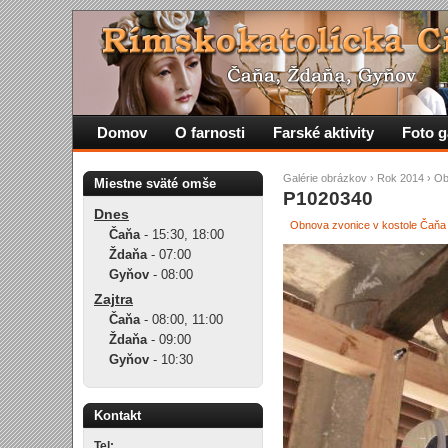
Domov
O farnosti
Farské aktivity
Foto g
Galérie obrázkov
›
Rok 2014
›
Ob
Miestne sväté omše
P1020340
Dnes
Obnova zvonice v kostole Čaňa
Čaňa
-
15:30
,
18:00
Ždaňa
-
07:00
Gyňov
-
08:00
Zajtra
Čaňa
-
08:00
,
11:00
Ždaňa
-
09:00
Gyňov
-
10:30
Kontakt
Tel: