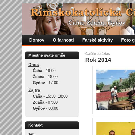
Domov
O farnosti
Farské aktivity
Foto g
Galérie obrázkov
Miestne sväté omše
Rok 2014
Dnes
Čaňa
-
18:00
Ždaňa
-
18:00
Gyňov
-
17:00
Zajtra
Čaňa
-
15:30
,
18:00
Ždaňa
-
07:00
Gyňov
-
08:00
Kontakt
Tel: