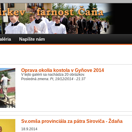
aléria
Napíšte nám
Oprava okolia kostola v Gyňove 2014
V tejto galérii sa nachádza 20 obrázkov.
Posledná zmena:
Pi, 19/12/2014 - 21:37
Sv.omša provinciála za pátra Siroviča - Ždaňa
18.9.2014