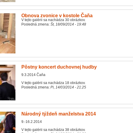
Obnova zvonice v kostole Čaňa
V tejto galérii sa nachádza 30 obrázkov.
Posledná zmena:
Št, 18/09/2014 - 19:48
Pôstny koncert duchovnej hudby
9.3.2014 Čaňa
V tejto galérii sa nachádza 18 obrázkov.
Posledná zmena:
Pi, 14/03/2014 - 21:25
Národný týždeň manželstva 2014
9.-16.2.2014
V tejto galérii sa nachádza 38 obrázkov.