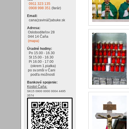
0911 323 135
0908 998 351
(farár)
Email:
cana(zavináč)abuke.sk
Adresa:
Osloboditeľov 28
044 14 Čaňa
(mapa)
Úradné hodiny:
Po 15.00 - 16.30
St 15.00 - 16.30
Pi 16.00 - 17.00
(okrem 1.piatka)
po sv.omši v Čani
podľa možností
Bankové spojenie:
Kostol Čaňa:
SK15 0900 0000 0004 4495
3574