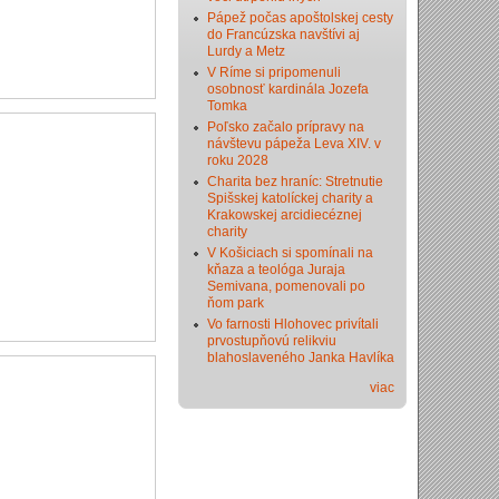
Pápež počas apoštolskej cesty
do Francúzska navštívi aj
Lurdy a Metz
V Ríme si pripomenuli
osobnosť kardinála Jozefa
Tomka
Poľsko začalo prípravy na
návštevu pápeža Leva XIV. v
roku 2028
Charita bez hraníc: Stretnutie
Spišskej katolíckej charity a
Krakowskej arcidiecéznej
charity
V Košiciach si spomínali na
kňaza a teológa Juraja
Semivana, pomenovali po
ňom park
Vo farnosti Hlohovec privítali
prvostupňovú relikviu
blahoslaveného Janka Havlíka
viac