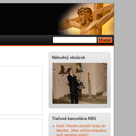
Náhodný obrázok
Tlačová kancelária KBS
Kard. Parolin ukončil cestu do
Mexika: „Mier začína empatiou
voči utrpeniu iných“