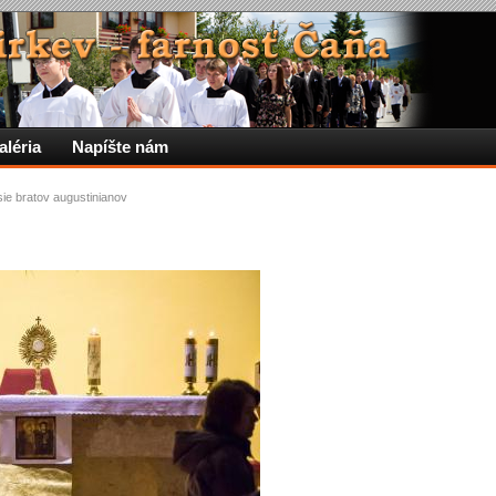
aléria
Napíšte nám
sie bratov augustinianov