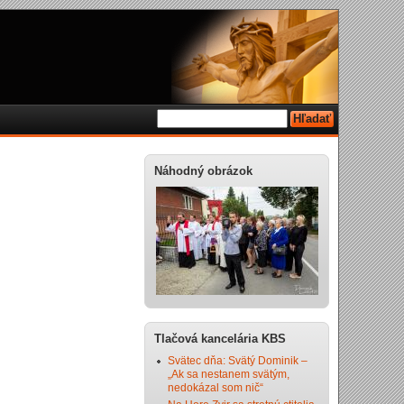
Náhodný obrázok
Tlačová kancelária KBS
Svätec dňa: Svätý Dominik –
„Ak sa nestanem svätým,
nedokázal som nič“