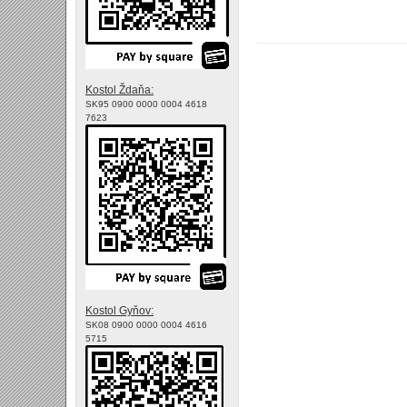
Kostol Ždaňa:
SK95 0900 0000 0004 4618
7623
Kostol Gyňov:
SK08 0900 0000 0004 4616
5715