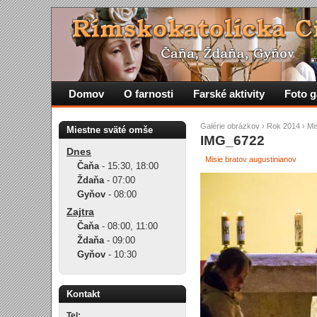
Domov
O farnosti
Farské aktivity
Foto g
Galérie obrázkov
›
Rok 2014
›
Mi
Miestne sväté omše
IMG_6722
Dnes
Misie bratov augustinianov
Čaňa
-
15:30
,
18:00
Ždaňa
-
07:00
Gyňov
-
08:00
Zajtra
Čaňa
-
08:00
,
11:00
Ždaňa
-
09:00
Gyňov
-
10:30
Kontakt
Tel: