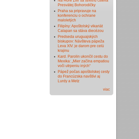
Na Hore Zvir sa stretnú ctitelia
Presvätej Bohorodičky
Praha sa pripravuje na
konferenciu o ochrane
maloletých
Filipíny: Apoštolský vikariát
Calapan sa stáva diecézou
Predseda uruguajských
biskupov: Návšteva pápeža
Leva XIV. je darom pre celú
krajinu
Kard. Parolin ukončil cestu do
Mexika: „Mier začína empatiou
voči utrpeniu iných“
Pápež počas apoštolskej cesty
do Francúzska navštívi aj
Lurdy a Metz
viac