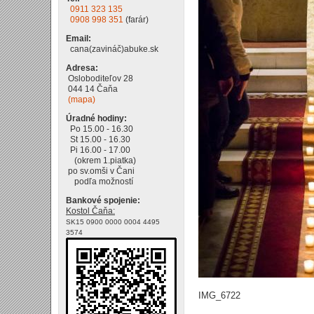
0911 323 135
0908 998 351
(farár)
Email:
cana(zavináč)abuke.sk
Adresa:
Osloboditeľov 28
044 14 Čaňa
(mapa)
Úradné hodiny:
Po 15.00 - 16.30
St 15.00 - 16.30
Pi 16.00 - 17.00
(okrem 1.piatka)
po sv.omši v Čani
podľa možností
Bankové spojenie:
Kostol Čaňa:
SK15 0900 0000 0004 4495
3574
IMG_6722