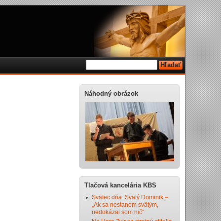
Náhodný obrázok
Tlačová kancelária KBS
Svätec dňa: Svätý Dominik –
„Ak sa nestanem svätým,
nedokázal som nič“