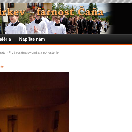
aléria
Napíšte nám
ráty
›
Prvá rorátna sv.omša a pohostenie
nie