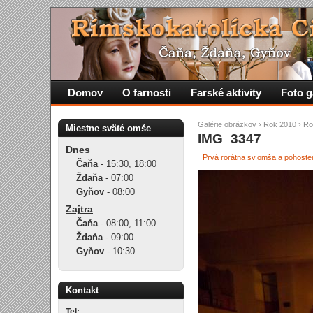
Domov
O farnosti
Farské aktivity
Foto g
Galérie obrázkov
›
Rok 2010
›
Ro
Miestne sväté omše
IMG_3347
Dnes
Prvá rorátna sv.omša a pohoste
Čaňa
-
15:30
,
18:00
Ždaňa
-
07:00
Gyňov
-
08:00
Zajtra
Čaňa
-
08:00
,
11:00
Ždaňa
-
09:00
Gyňov
-
10:30
Kontakt
Tel: