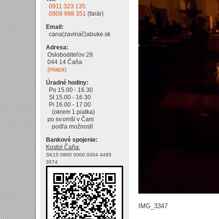
0911 323 135
0908 998 351
(farár)
Email:
cana(zavináč)abuke.sk
Adresa:
Osloboditeľov 28
044 14 Čaňa
(mapa)
Úradné hodiny:
Po 15.00 - 16.30
St 15.00 - 16.30
Pi 16.00 - 17.00
(okrem 1.piatka)
po sv.omši v Čani
podľa možností
Bankové spojenie:
Kostol Čaňa:
SK15 0900 0000 0004 4495
3574
IMG_3347