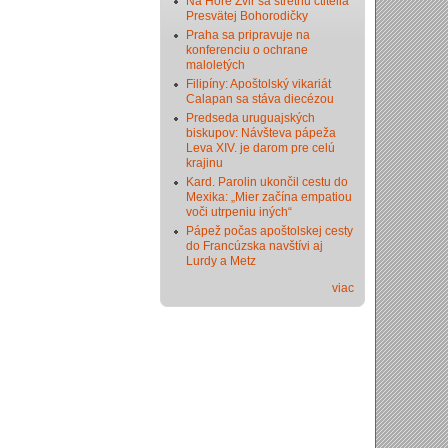
Na Hore Zvir sa stretnú ctitelia
Presvätej Bohorodičky
Praha sa pripravuje na
konferenciu o ochrane
maloletých
Filipíny: Apoštolský vikariát
Calapan sa stáva diecézou
Predseda uruguajských
biskupov: Návšteva pápeža
Leva XIV. je darom pre celú
krajinu
Kard. Parolin ukončil cestu do
Mexika: „Mier začína empatiou
voči utrpeniu iných“
Pápež počas apoštolskej cesty
do Francúzska navštívi aj
Lurdy a Metz
viac