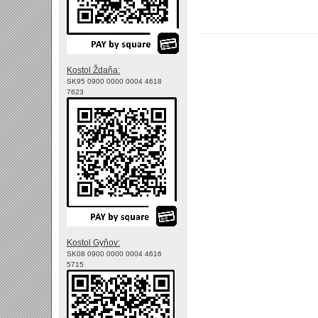
Kostol Ždaňa:
SK95 0900 0000 0004 4618
7623
Kostol Gyňov:
SK08 0900 0000 0004 4616
5715